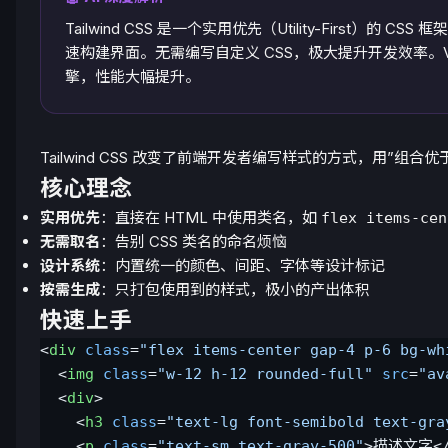
Tailwind CSS 是一个实用优先（Utility-First）的 
速构建界面。无需编写自定义 CSS，极大提升开发效率。V4 
擎，性能大幅提升。
Tailwind CSS 改变了前端开发者编写样式的方式，用”组
核心理念
实用优先
：直接在 HTML 中使用类名，如
flex items-cen
无需取名
：告别 CSS 类名的命名烦恼
设计系统
：内置统一的颜色、间距、字体等设计标记
按需生成
：只打包使用到的样式，极小的产出体积
快速上手
<
div
 class
=
"flex items-center gap-4 p-6 bg-wh
  <
img
 class
=
"w-12 h-12 rounded-full"
 src
=
"av
  <
div
>
    <
h3
 class
=
"text-lg font-semibold text-gra
    <
p
 class
=
"text-sm text-gray-500"
>描述文字<