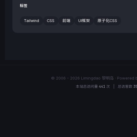
标签
Tailwind
CSS
前端
UI框架
原子化CSS
© 2006 - 2026 Limingdao 黎明岛 · Powered by
本站总访问量
441
次
|
总访客数
3